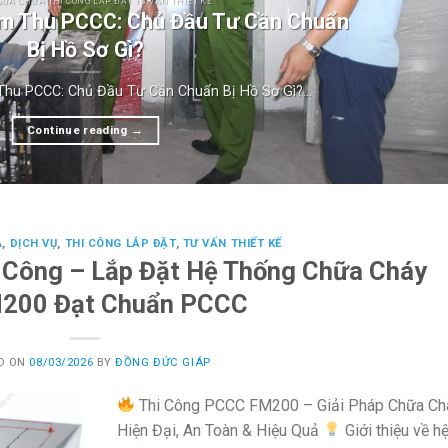
SỬA CHỮA THI CÔNG LẮP ĐẶT TƯ VẤN THIẾT KẾ
ệm Thu PCCC: Chủ Đầu Tư Cần Chuẩn
Bị Hồ Sơ Gì?
hu PCCC: Chủ Đầu Tư Cần Chuẩn Bị Hồ Sơ Gì?...
Continue reading
→
A
,
DỊCH VỤ
,
THI CÔNG LẮP ĐẶT
,
TƯ VẤN THIẾT KẾ
i Công – Lắp Đặt Hệ Thống Chữa Cháy
M200 Đạt Chuẩn PCCC
D ON
08/03/2026
BY
ĐỒNG ĐỨC GIÁP
Thi Công PCCC FM200 – Giải Pháp Chữa Ch
Hiện Đại, An Toàn & Hiệu Quả
Giới thiệu về h