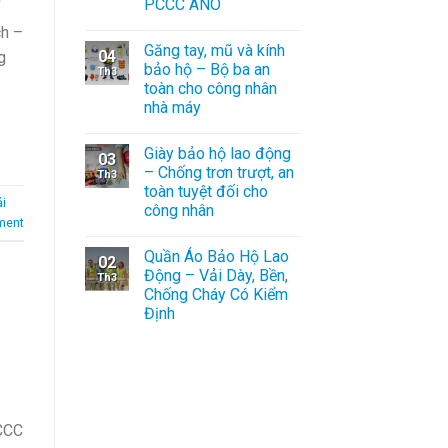
PCCC ANO
í
ch –
Găng tay, mũ và kính
04
g
bảo hộ – Bộ ba an
Th3
toàn cho công nhân
nhà máy
Giày bảo hộ lao động
03
– Chống trơn trượt, an
Th3
toàn tuyệt đối cho
i
công nhân
ment
Quần Áo Bảo Hộ Lao
02
Động – Vải Dày, Bền,
Th3
Chống Cháy Có Kiểm
Định
CCC