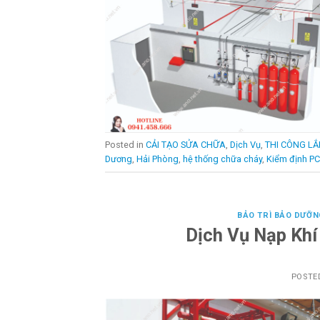
Posted in
CẢI TẠO SỬA CHỮA
,
Dịch Vụ
,
THI CÔNG LẮ
Dương
,
Hải Phòng
,
hệ thống chữa cháy
,
Kiểm định P
BẢO TRÌ BẢO DƯỠN
Dịch Vụ Nạp Kh
POSTE