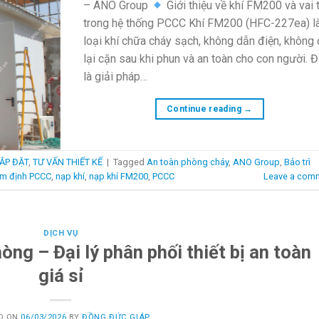
– ANO Group
Giới thiệu về khí FM200 và vai 
trong hệ thống PCCC Khí FM200 (HFC-227ea) l
loại khí chữa cháy sạch, không dẫn điện, không
lại cặn sau khi phun và an toàn cho con người. 
là giải pháp…
Continue reading
→
ẮP ĐẶT
,
TƯ VẤN THIẾT KẾ
|
Tagged
An toàn phòng cháy
,
ANO Group
,
Bảo trì
ểm định PCCC
,
nạp khí
,
nạp khí FM200
,
PCCC
Leave a com
DỊCH VỤ
ng – Đại lý phân phối thiết bị an toàn
giá sỉ
D ON
06/03/2026
BY
ĐỒNG ĐỨC GIÁP