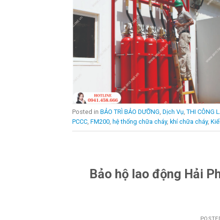
Posted in
BẢO TRÌ BẢO DƯỠNG
,
Dịch Vụ
,
THI CÔNG L
PCCC
,
FM200
,
hệ thống chữa cháy
,
khí chữa cháy
,
Ki
Bảo hộ lao động Hải Phò
POSTE