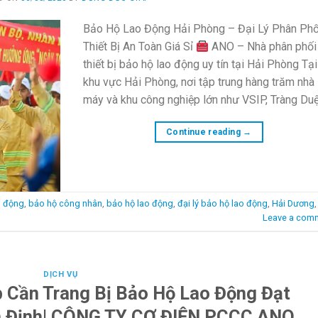
Bảo Hộ Lao Động Hải Phòng – Đại Lý Phân Phố
Thiết Bị An Toàn Giá Sỉ
ANO – Nhà phân phối
thiết bị bảo hộ lao động uy tín tại Hải Phòng Tại
khu vực Hải Phòng, nơi tập trung hàng trăm nhà
máy và khu công nghiệp lớn như VSIP, Tràng Du
Continue reading
→
o động
,
bảo hộ công nhân
,
bảo hộ lao động
,
đại lý bảo hộ lao động
,
Hải Dương
Leave a com
DỊCH VỤ
 Cần Trang Bị Bảo Hộ Lao Động Đạt
 Định| CÔNG TY CƠ ĐIỆN PCCC ANO