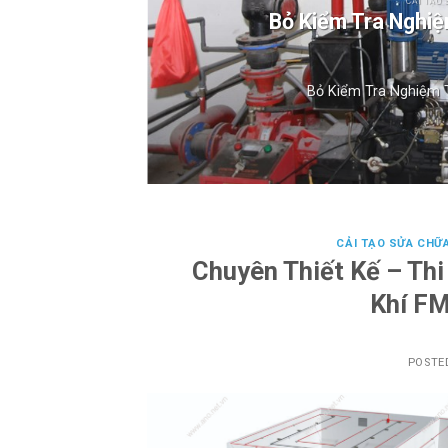
CẢI TẠO 
Bỏ Kiểm Tra Nghi
Bỏ Kiểm Tra Nghiệm T
CẢI TẠO SỬA CHỮ
Chuyên Thiết Kế – Th
Khí F
POSTE