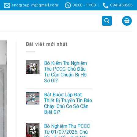
anogroup.vn@gmail.com
08:00 - 17:00
0941458666
Bài viết mới nhất
Bỏ Kiểm Tra Nghiệm
26
Thu PCCC: Chủ Đầu
Th7
Tư Cần Chuẩn Bị Hồ
Sơ Gì?
Bắt Buộc Lắp Đặt
25
Thiết Bị Truyền Tin Báo
Th7
Cháy: Chủ Cơ Sở Cần
Biết Gì?
Bỏ Nghiệm Thu PCCC
24
Từ 01/07/2026: Chủ
Th7