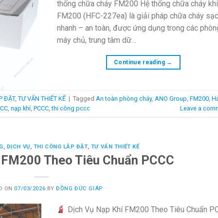
thống chữa cháy FM200 Hệ thống chữa cháy kh
FM200 (HFC-227ea) là giải pháp chữa cháy sạ
nhanh – an toàn, được ứng dụng trong các phòn
máy chủ, trung tâm dữ…
Continue reading
→
P ĐẶT
,
TƯ VẤN THIẾT KẾ
|
Tagged
An toàn phòng cháy
,
ANO Group
,
FM200
,
Hả
CCC
,
nạp khí
,
PCCC
,
thi công pccc
Leave a com
G
,
DỊCH VỤ
,
THI CÔNG LẮP ĐẶT
,
TƯ VẤN THIẾT KẾ
í FM200 Theo Tiêu Chuẩn PCCC
D ON
07/03/2026
BY
ĐỒNG ĐỨC GIÁP
Dịch Vụ Nạp Khí FM200 Theo Tiêu Chuẩn P