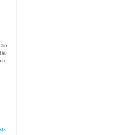
 Cho
 đầu
nh,
bảo