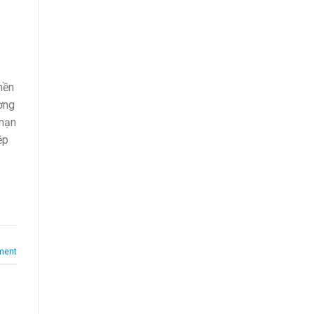
nền
ờng
 nạn
ệp
ment