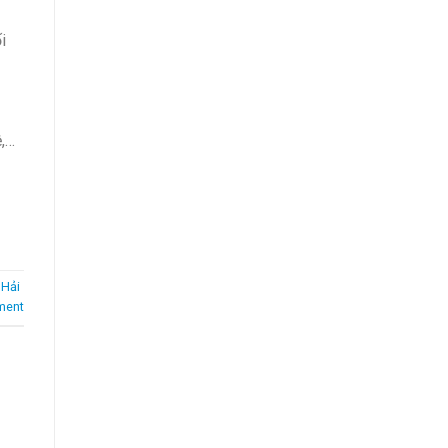
i
ệ,…
,
Hải
ment