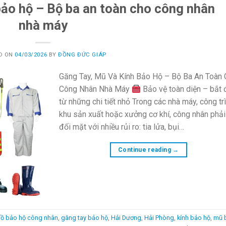
bảo hộ – Bộ ba an toàn cho công nhân
nhà máy
D ON
04/03/2026
BY
ĐỒNG ĐỨC GIÁP
Găng Tay, Mũ Và Kính Bảo Hộ – Bộ Ba An Toàn
Công Nhân Nhà Máy
Bảo vệ toàn diện – bắt
từ những chi tiết nhỏ Trong các nhà máy, công trì
khu sản xuất hoặc xưởng cơ khí, công nhân phải
đối mặt với nhiều rủi ro: tia lửa, bụi…
Continue reading
→
ồ bảo hộ công nhân
,
găng tay bảo hộ
,
Hải Dương
,
Hải Phòng
,
kính bảo hộ
,
mũ 