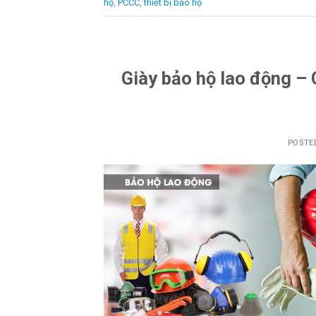
hộ
,
PCCC
,
thiết bị bảo hộ
Giày bảo hộ lao động – 
POSTE