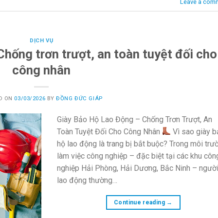
Leave a com
DỊCH VỤ
Chống trơn trượt, an toàn tuyệt đối cho
công nhân
D ON
03/03/2026
BY
ĐỒNG ĐỨC GIÁP
Giày Bảo Hộ Lao Động – Chống Trơn Trượt, An
Toàn Tuyệt Đối Cho Công Nhân
Vì sao giày 
hộ lao động là trang bị bắt buộc? Trong môi trư
làm việc công nghiệp – đặc biệt tại các khu côn
nghiệp Hải Phòng, Hải Dương, Bắc Ninh – ngườ
lao động thường…
Continue reading
→