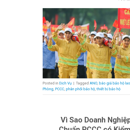
Posted in
Dịch Vụ
|
Tagged
ANO
,
báo giá bảo hộ la
Phòng
,
PCCC
,
phân phối bảo hộ
,
thiết bị bảo hộ
Vì Sao Doanh Nghiệp
Chuẩn PCCC có Kiểm