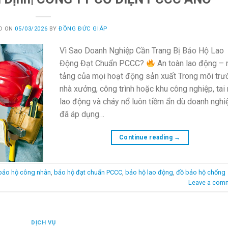
D ON
05/03/2026
BY
ĐỒNG ĐỨC GIÁP
Vì Sao Doanh Nghiệp Cần Trang Bị Bảo Hộ Lao
Động Đạt Chuẩn PCCC?
An toàn lao động – 
tảng của mọi hoạt động sản xuất Trong môi trư
nhà xưởng, công trình hoặc khu công nghiệp, tai
lao động và cháy nổ luôn tiềm ẩn dù doanh nghi
đã áp dụng…
Continue reading
→
bảo hộ công nhân
,
bảo hộ đạt chuẩn PCCC
,
bảo hộ lao động
,
đồ bảo hộ chống
Leave a com
DỊCH VỤ