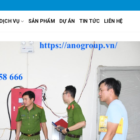
DỊCH VỤ
SẢN PHẨM
DỰ ÁN
TIN TỨC
LIÊN HỆ