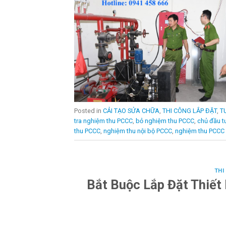
Posted in
CẢI TẠO SỬA CHỮA
,
THI CÔNG LẮP ĐẶT
,
T
tra nghiệm thu PCCC
,
bỏ nghiệm thu PCCC
,
chủ đầu t
thu PCCC
,
nghiệm thu nội bộ PCCC
,
nghiệm thu PCCC
THI
Bắt Buộc Lắp Đặt Thiết