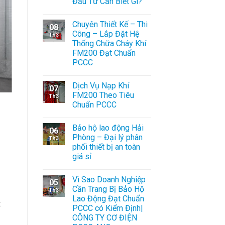
Đầu Tư Cần Biết Gì?
Chuyên Thiết Kế – Thi
08
Công – Lắp Đặt Hệ
Th3
Thống Chữa Cháy Khí
FM200 Đạt Chuẩn
PCCC
Dịch Vụ Nạp Khí
07
FM200 Theo Tiêu
Th3
Chuẩn PCCC
Bảo hộ lao động Hải
06
Phòng – Đại lý phân
Th3
phối thiết bị an toàn
giá sỉ
Vì Sao Doanh Nghiệp
05
Cần Trang Bị Bảo Hộ
Th3
Lao Động Đạt Chuẩn
:
PCCC có Kiểm Định|
CÔNG TY CƠ ĐIỆN