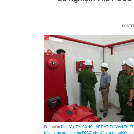
POSTE
Posted in
Dịch Vụ
,
THI CÔNG LẮP ĐẶT
,
TƯ VẤN THIẾT
bỏ thủ tục nghiệm thu PCCC
,
chủ đầu tư tự nghiệm t