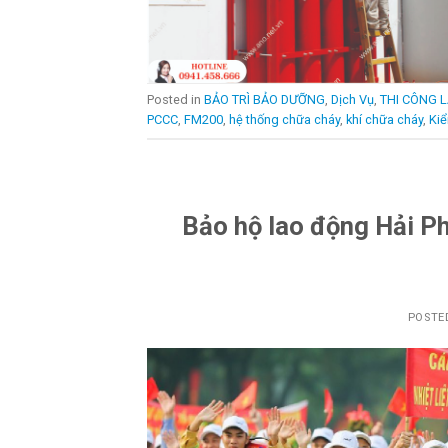
Posted in
BẢO TRÌ BẢO DƯỠNG
,
Dịch Vụ
,
THI CÔNG L
PCCC
,
FM200
,
hệ thống chữa cháy
,
khí chữa cháy
,
Ki
Bảo hộ lao động Hải Phò
POSTE