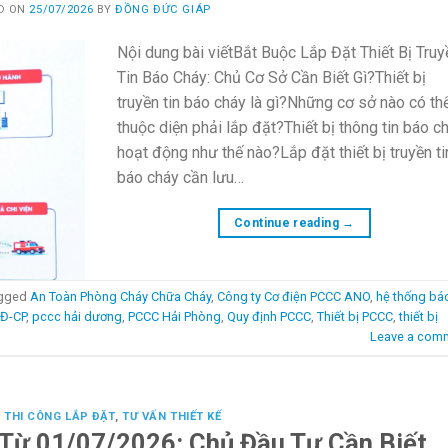
D ON
25/07/2026
BY
ĐỒNG ĐỨC GIÁP
Nội dung bài viếtBắt Buộc Lắp Đặt Thiết Bị Truy
Tin Báo Cháy: Chủ Cơ Sở Cần Biết Gì?Thiết bị
truyền tin báo cháy là gì?Những cơ sở nào có th
thuộc diện phải lắp đặt?Thiết bị thông tin báo c
hoạt động như thế nào?Lắp đặt thiết bị truyền ti
báo cháy cần lưu…
Continue reading
→
gged
An Toàn Phòng Cháy Chữa Cháy
,
Công ty Cơ điện PCCC ANO
,
hệ thống bá
NĐ-CP
,
pccc hải dương
,
PCCC Hải Phòng
,
Quy định PCCC
,
Thiết bị PCCC
,
thiết bị
Leave a com
,
THI CÔNG LẮP ĐẶT
,
TƯ VẤN THIẾT KẾ
Từ 01/07/2026: Chủ Đầu Tư Cần Biết