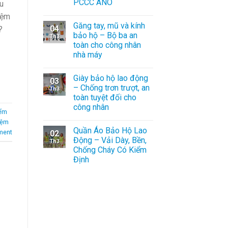
PCCC ANO
u
iệm
Găng tay, mũ và kính
04
?
bảo hộ – Bộ ba an
Th3
toàn cho công nhân
nhà máy
Giày bảo hộ lao động
03
– Chống trơn trượt, an
Th3
toàn tuyệt đối cho
công nhân
iểm
iệm
Quần Áo Bảo Hộ Lao
ment
02
Động – Vải Dày, Bền,
Th3
Chống Cháy Có Kiểm
Định