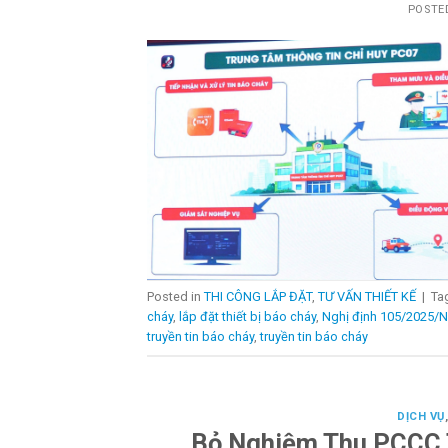
POSTE
Posted in
THI CÔNG LẮP ĐẶT
,
TƯ VẤN THIẾT KẾ
|
Ta
cháy
,
lắp đặt thiết bị báo cháy
,
Nghị định 105/2025/
truyền tin báo cháy
,
truyền tin báo cháy
DỊCH VỤ
Bỏ Nghiệm Thu PCCC 