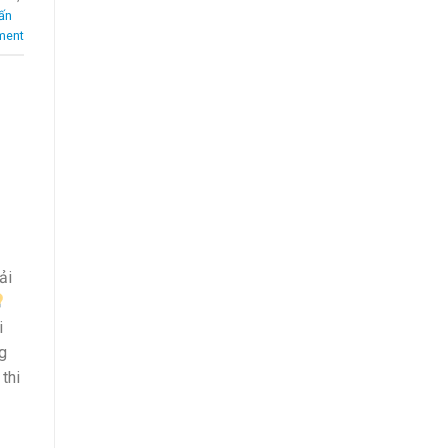
vấn
ment
ải
i
ng
 thi