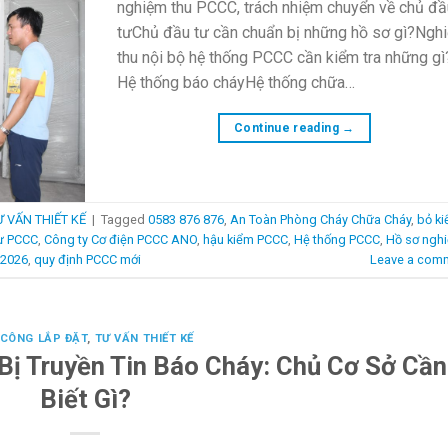
nghiệm thu PCCC, trách nhiệm chuyển về chủ đầ
tưChủ đầu tư cần chuẩn bị những hồ sơ gì?Ngh
thu nội bộ hệ thống PCCC cần kiểm tra những gì
Hệ thống báo cháyHệ thống chữa…
Continue reading
→
Ư VẤN THIẾT KẾ
|
Tagged
0583 876 876
,
An Toàn Phòng Cháy Chữa Cháy
,
bỏ k
ư PCCC
,
Công ty Cơ điện PCCC ANO
,
hậu kiểm PCCC
,
Hệ thống PCCC
,
Hồ sơ ngh
 2026
,
quy định PCCC mới
Leave a com
 CÔNG LẮP ĐẶT
,
TƯ VẤN THIẾT KẾ
 Bị Truyền Tin Báo Cháy: Chủ Cơ Sở Cần
Biết Gì?