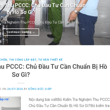
SỬA CHỮA THI CÔNG LẮP ĐẶT TƯ VẤN THIẾT KẾ
ệm Thu PCCC: Chủ Đầu Tư Cần Chuẩn
Bị Hồ Sơ Gì?
m Tra Nghiệm Thu PCCC: Chủ Đầu Tư Cần Chuẩn Bị...
Continue reading
→
 CHỮA
,
THI CÔNG LẮP ĐẶT
,
TƯ VẤN THIẾT KẾ
hu PCCC: Chủ Đầu Tư Cần Chuẩn Bị Hồ
Sơ Gì?
D ON
26/07/2026
BY
ĐỒNG ĐỨC GIÁP
Nội dung bài viếtBỏ Kiểm Tra Nghiệm Thu PCCC
Chủ Đầu Tư Cần Chuẩn Bị Hồ Sơ Gì?Bỏ kiểm tra