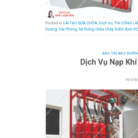
Posted in
CẢI TẠO SỬA CHỮA
,
Dịch Vụ
,
THI CÔNG LẮ
Dương
,
Hải Phòng
,
hệ thống chữa cháy
,
Kiểm định P
BẢO TRÌ BẢO DƯỠN
Dịch Vụ Nạp Kh
POSTE