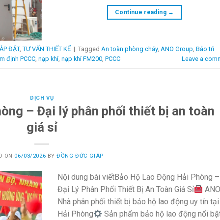
Continue reading
→
ẮP ĐẶT
,
TƯ VẤN THIẾT KẾ
|
Tagged
An toàn phòng cháy
,
ANO Group
,
Bảo trì
ểm định PCCC
,
nạp khí
,
nạp khí FM200
,
PCCC
Leave a com
DỊCH VỤ
ng – Đại lý phân phối thiết bị an toàn
giá sỉ
D ON
06/03/2026
BY
ĐỒNG ĐỨC GIÁP
Nội dung bài viếtBảo Hộ Lao Động Hải Phòng –
Đại Lý Phân Phối Thiết Bị An Toàn Giá Sỉ
ANO
Nhà phân phối thiết bị bảo hộ lao động uy tín tại
Hải Phòng
Sản phẩm bảo hộ lao động nổi bậ