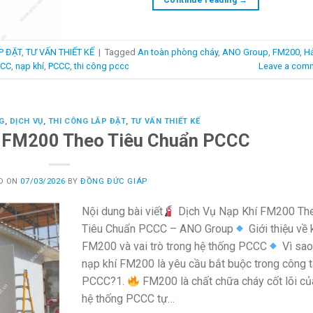
P ĐẶT
,
TƯ VẤN THIẾT KẾ
|
Tagged
An toàn phòng cháy
,
ANO Group
,
FM200
,
Hả
CCC
,
nạp khí
,
PCCC
,
thi công pccc
Leave a com
G
,
DỊCH VỤ
,
THI CÔNG LẮP ĐẶT
,
TƯ VẤN THIẾT KẾ
í FM200 Theo Tiêu Chuẩn PCCC
D ON
07/03/2026
BY
ĐỒNG ĐỨC GIÁP
Nội dung bài viết
Dịch Vụ Nạp Khí FM200 Th
Tiêu Chuẩn PCCC – ANO Group
Giới thiệu về 
FM200 và vai trò trong hệ thống PCCC
Vì sa
nạp khí FM200 là yêu cầu bắt buộc trong công 
PCCC?1.
FM200 là chất chữa cháy cốt lõi củ
hệ thống PCCC tự…