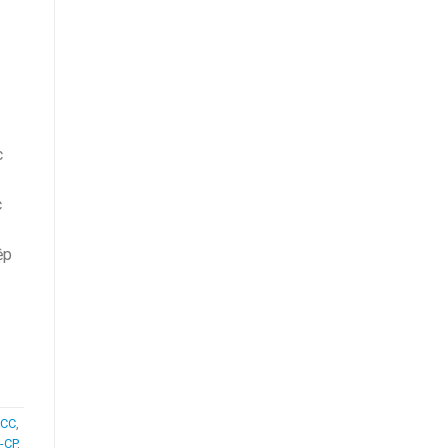
c
c
ệp
CCC
,
-CP
,