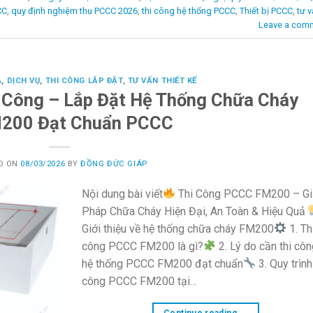
CC
,
quy định nghiệm thu PCCC 2026
,
thi công hệ thống PCCC
,
Thiết bị PCCC
,
tư 
Leave a com
A
,
DỊCH VỤ
,
THI CÔNG LẮP ĐẶT
,
TƯ VẤN THIẾT KẾ
i Công – Lắp Đặt Hệ Thống Chữa Cháy
M200 Đạt Chuẩn PCCC
D ON
08/03/2026
BY
ĐỒNG ĐỨC GIÁP
Nội dung bài viết
Thi Công PCCC FM200 – Gi
Pháp Chữa Cháy Hiện Đại, An Toàn & Hiệu Quả
Giới thiệu về hệ thống chữa cháy FM200
1. Th
công PCCC FM200 là gì?
2. Lý do cần thi cô
hệ thống PCCC FM200 đạt chuẩn
3. Quy trình
công PCCC FM200 tại…
Continue reading
→