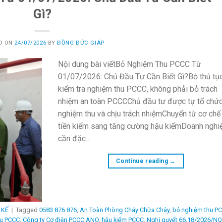
Gì?
D ON
24/07/2026
BY
ĐỒNG ĐỨC GIÁP
Nội dung bài viếtBỏ Nghiệm Thu PCCC Từ
01/07/2026: Chủ Đầu Tư Cần Biết Gì?Bỏ thủ tụ
kiểm tra nghiệm thu PCCC, không phải bỏ trách
nhiệm an toàn PCCCChủ đầu tư được tự tổ chứ
nghiệm thu và chịu trách nhiệmChuyển từ cơ chế
tiền kiểm sang tăng cường hậu kiểmDoanh nghi
cần đặc…
Continue reading
→
 KẾ
|
Tagged
0583 876 876
,
An Toàn Phòng Cháy Chữa Cháy
,
bỏ nghiệm thu P
hu PCCC
,
Công ty Cơ điện PCCC ANO
,
hậu kiểm PCCC
,
Nghị quyết 66.18/2026/NQ