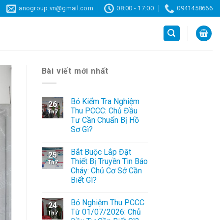
anogroup.vn@gmail.com
08:00 - 17:00
0941458666
Bài viết mới nhất
Bỏ Kiểm Tra Nghiệm
26
Thu PCCC: Chủ Đầu
Th7
Tư Cần Chuẩn Bị Hồ
Sơ Gì?
Bắt Buộc Lắp Đặt
25
Thiết Bị Truyền Tin Báo
Th7
Cháy: Chủ Cơ Sở Cần
Biết Gì?
Bỏ Nghiệm Thu PCCC
24
Từ 01/07/2026: Chủ
Th7