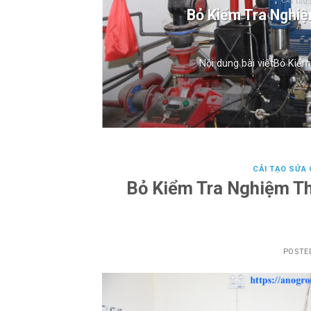
CẢI TẠO 
Bỏ Kiểm Tra Nghi
.
Nội dung bài viếtBỏ Kiể
CẢI TẠO SỬA
Bỏ Kiểm Tra Nghiệm T
POSTE