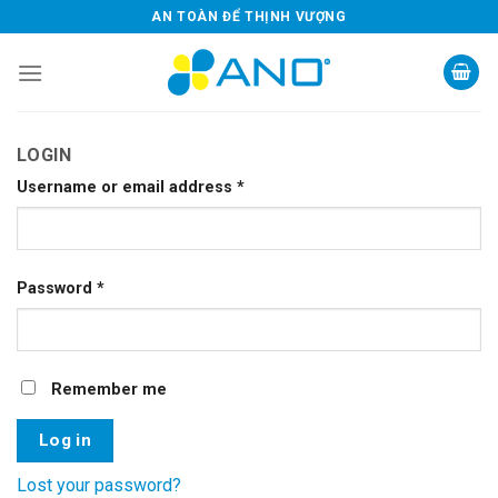
Skip
AN TOÀN ĐỂ THỊNH VƯỢNG
to
content
LOGIN
Username or email address
*
Password
*
Remember me
Log in
Lost your password?