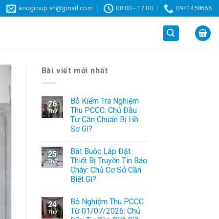
anogroup.vn@gmail.com
08:00 - 17:00
0941458666
Bài viết mới nhất
Bỏ Kiểm Tra Nghiệm
26
Thu PCCC: Chủ Đầu
Th7
Tư Cần Chuẩn Bị Hồ
Sơ Gì?
Bắt Buộc Lắp Đặt
25
Thiết Bị Truyền Tin Báo
Th7
Cháy: Chủ Cơ Sở Cần
Biết Gì?
Bỏ Nghiệm Thu PCCC
24
Từ 01/07/2026: Chủ
Th7