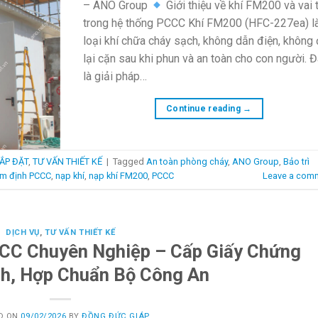
– ANO Group
Giới thiệu về khí FM200 và vai 
trong hệ thống PCCC Khí FM200 (HFC-227ea) l
loại khí chữa cháy sạch, không dẫn điện, không
lại cặn sau khi phun và an toàn cho con người. 
là giải pháp…
Continue reading
→
ẮP ĐẶT
,
TƯ VẤN THIẾT KẾ
|
Tagged
An toàn phòng cháy
,
ANO Group
,
Bảo trì
ểm định PCCC
,
nạp khí
,
nạp khí FM200
,
PCCC
Leave a com
DỊCH VỤ
,
TƯ VẤN THIẾT KẾ
CCC Chuyên Nghiệp – Cấp Giấy Chứng
h, Hợp Chuẩn Bộ Công An
D ON
09/02/2026
BY
ĐỒNG ĐỨC GIÁP