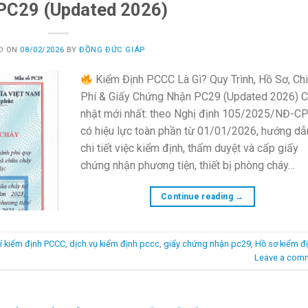
PC29 (Updated 2026)
D ON
08/02/2026
BY
ĐỒNG ĐỨC GIÁP
Kiểm Định PCCC Là Gì? Quy Trình, Hồ Sơ, Ch
Phí & Giấy Chứng Nhận PC29 (Updated 2026) 
nhật mới nhất: theo Nghị định 105/2025/NĐ-C
có hiệu lực toàn phần từ 01/01/2026, hướng dẫ
chi tiết việc kiểm định, thẩm duyệt và cấp giấy
chứng nhận phương tiện, thiết bị phòng cháy…
Continue reading
→
hí kiểm định PCCC
,
dịch vụ kiểm định pccc
,
giấy chứng nhận pc29
,
Hồ sơ kiểm đ
Leave a com