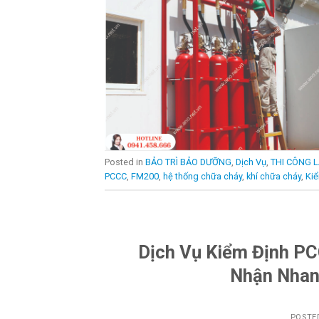
Posted in
BẢO TRÌ BẢO DƯỠNG
,
Dịch Vụ
,
THI CÔNG L
PCCC
,
FM200
,
hệ thống chữa cháy
,
khí chữa cháy
,
Ki
Dịch Vụ Kiểm Định P
Nhận Nhan
POSTE