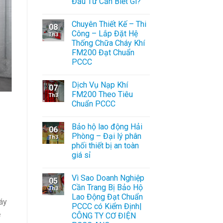
Đầu Tư Cần Biết Gì?
Chuyên Thiết Kế – Thi
08
Công – Lắp Đặt Hệ
Th3
Thống Chữa Cháy Khí
FM200 Đạt Chuẩn
PCCC
Dịch Vụ Nạp Khí
07
FM200 Theo Tiêu
Th3
Chuẩn PCCC
Bảo hộ lao động Hải
06
Phòng – Đại lý phân
Th3
phối thiết bị an toàn
giá sỉ
Vì Sao Doanh Nghiệp
05
Cần Trang Bị Bảo Hộ
Th3
Lao Động Đạt Chuẩn
áy
PCCC có Kiểm Định|
ệ
CÔNG TY CƠ ĐIỆN