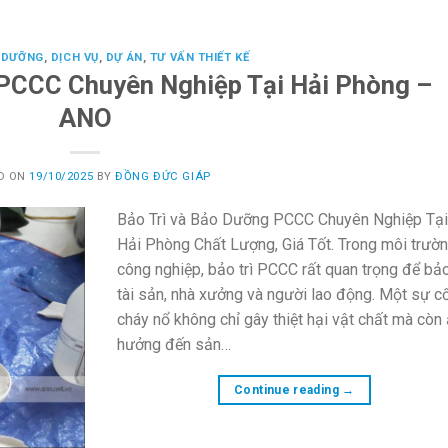
O DƯỠNG
,
DỊCH VỤ
,
DỰ ÁN
,
TƯ VẤN THIẾT KẾ
 PCCC Chuyên Nghiệp Tại Hải Phòng –
ANO
D ON
19/10/2025
BY
ĐỒNG ĐỨC GIÁP
Bảo Trì và Bảo Dưỡng PCCC Chuyên Nghiệp Tạ
Hải Phòng Chất Lượng, Giá Tốt. Trong môi trườ
công nghiệp, bảo trì PCCC rất quan trọng để bả
tài sản, nhà xưởng và người lao động. Một sự c
cháy nổ không chỉ gây thiệt hại vật chất mà còn
hưởng đến sản…
Continue reading
→