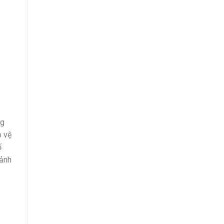
i
ng
o vệ
ố
 ảnh