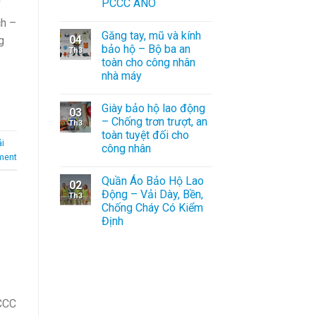
PCCC ANO
í
ch –
Găng tay, mũ và kính
04
g
bảo hộ – Bộ ba an
Th3
toàn cho công nhân
nhà máy
Giày bảo hộ lao động
03
– Chống trơn trượt, an
Th3
toàn tuyệt đối cho
i
công nhân
ment
Quần Áo Bảo Hộ Lao
02
Động – Vải Dày, Bền,
Th3
Chống Cháy Có Kiểm
Định
CCC