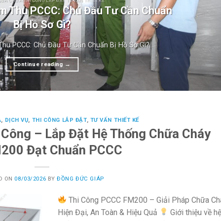
SỬA CHỮA THI CÔNG LẮP ĐẶT TƯ VẤN THIẾT KẾ
ệm Thu PCCC: Chủ Đầu Tư Cần Chuẩn
Bị Hồ Sơ Gì?
hu PCCC: Chủ Đầu Tư Cần Chuẩn Bị Hồ Sơ Gì?...
Continue reading
→
A
,
DỊCH VỤ
,
THI CÔNG LẮP ĐẶT
,
TƯ VẤN THIẾT KẾ
i Công – Lắp Đặt Hệ Thống Chữa Cháy
M200 Đạt Chuẩn PCCC
D ON
08/03/2026
BY
ĐỒNG ĐỨC GIÁP
Thi Công PCCC FM200 – Giải Pháp Chữa Ch
Hiện Đại, An Toàn & Hiệu Quả
Giới thiệu về h