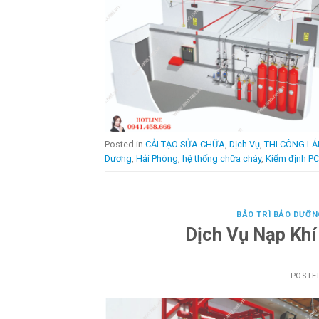
Posted in
CẢI TẠO SỬA CHỮA
,
Dịch Vụ
,
THI CÔNG LẮ
Dương
,
Hải Phòng
,
hệ thống chữa cháy
,
Kiểm định P
BẢO TRÌ BẢO DƯỠN
Dịch Vụ Nạp Kh
POSTE