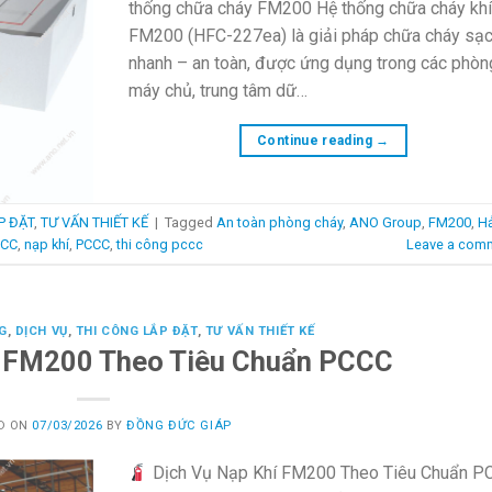
thống chữa cháy FM200 Hệ thống chữa cháy kh
FM200 (HFC-227ea) là giải pháp chữa cháy sạ
nhanh – an toàn, được ứng dụng trong các phòn
máy chủ, trung tâm dữ…
Continue reading
→
P ĐẶT
,
TƯ VẤN THIẾT KẾ
|
Tagged
An toàn phòng cháy
,
ANO Group
,
FM200
,
Hả
CCC
,
nạp khí
,
PCCC
,
thi công pccc
Leave a com
G
,
DỊCH VỤ
,
THI CÔNG LẮP ĐẶT
,
TƯ VẤN THIẾT KẾ
í FM200 Theo Tiêu Chuẩn PCCC
D ON
07/03/2026
BY
ĐỒNG ĐỨC GIÁP
Dịch Vụ Nạp Khí FM200 Theo Tiêu Chuẩn P