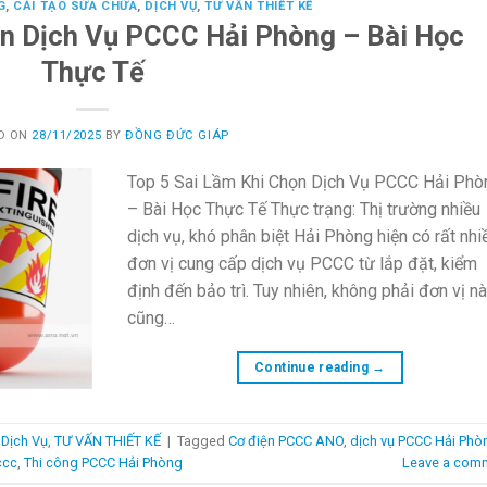
G
,
CẢI TẠO SỬA CHỮA
,
DỊCH VỤ
,
TƯ VẤN THIẾT KẾ
ọn Dịch Vụ PCCC Hải Phòng – Bài Học
Thực Tế
D ON
28/11/2025
BY
ĐỒNG ĐỨC GIÁP
Top 5 Sai Lầm Khi Chọn Dịch Vụ PCCC Hải Phò
– Bài Học Thực Tế Thực trạng: Thị trường nhiều
dịch vụ, khó phân biệt Hải Phòng hiện có rất nhi
đơn vị cung cấp dịch vụ PCCC từ lắp đặt, kiểm
định đến bảo trì. Tuy nhiên, không phải đơn vị n
cũng…
Continue reading
→
,
Dịch Vụ
,
TƯ VẤN THIẾT KẾ
|
Tagged
Cơ điện PCCC ANO
,
dịch vụ PCCC Hải Phò
ccc
,
Thi công PCCC Hải Phòng
Leave a com