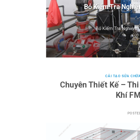
CẢI TẠO 
Bỏ Kiểm Tra Nghi
Bỏ Kiểm Tra Nghiệm T
CẢI TẠO SỬA CHỮ
Chuyên Thiết Kế – Th
Khí F
POSTE