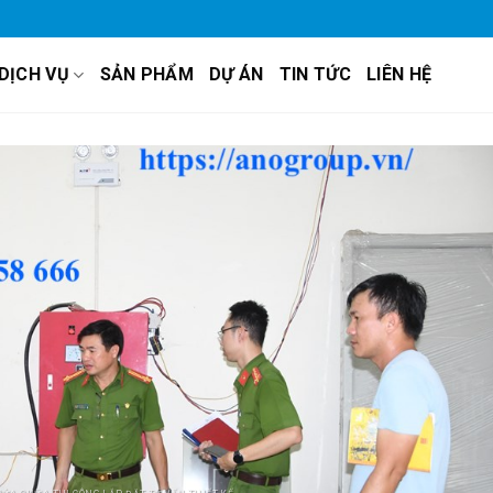
DỊCH VỤ
SẢN PHẨM
DỰ ÁN
TIN TỨC
LIÊN HỆ