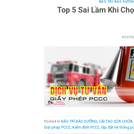
BẢO TRÌ BẢO DƯỠN
Top 5 Sai Lầm Khi Ch
POSTE
Posted in
BẢO TRÌ BẢO DƯỠNG
,
CẢI TẠO SỬA CHỮA
Giải pháp PCCC
,
Kiểm định PCCC
,
lắp đặt hệ thống p