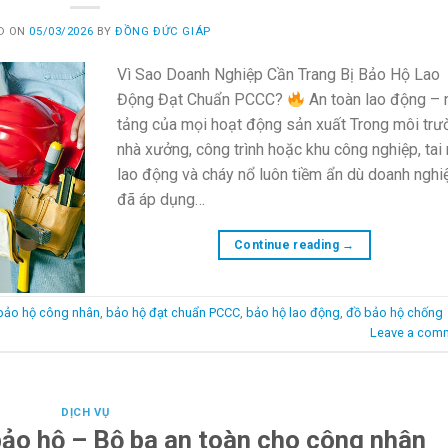
D ON
05/03/2026
BY
ĐỒNG ĐỨC GIÁP
Vì Sao Doanh Nghiệp Cần Trang Bị Bảo Hộ Lao
Động Đạt Chuẩn PCCC?
An toàn lao động – 
tảng của mọi hoạt động sản xuất Trong môi trư
nhà xưởng, công trình hoặc khu công nghiệp, tai
lao động và cháy nổ luôn tiềm ẩn dù doanh nghi
đã áp dụng…
Continue reading
→
bảo hộ công nhân
,
bảo hộ đạt chuẩn PCCC
,
bảo hộ lao động
,
đồ bảo hộ chống
Leave a com
DỊCH VỤ
bảo hộ – Bộ ba an toàn cho công nhân