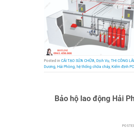
Posted in
CẢI TẠO SỬA CHỮA
,
Dịch Vụ
,
THI CÔNG LẮ
Dương
,
Hải Phòng
,
hệ thống chữa cháy
,
Kiểm định P
Bảo hộ lao động Hải Phò
POSTE