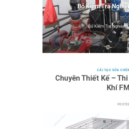
CẢI TẠO 
Bỏ Kiểm Tra Nghi
Bỏ Kiểm Tra Nghiệm T
CẢI TẠO SỬA CHỮ
Chuyên Thiết Kế – Th
Khí F
POSTE