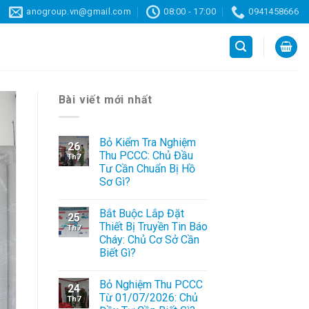
anogroup.vn@gmail.com
08:00 - 17:00
0941458666
Bài viết mới nhất
Bỏ Kiểm Tra Nghiệm
26
Thu PCCC: Chủ Đầu
Th7
Tư Cần Chuẩn Bị Hồ
Sơ Gì?
Bắt Buộc Lắp Đặt
25
Thiết Bị Truyền Tin Báo
Th7
Cháy: Chủ Cơ Sở Cần
Biết Gì?
Bỏ Nghiệm Thu PCCC
24
Từ 01/07/2026: Chủ
Th7