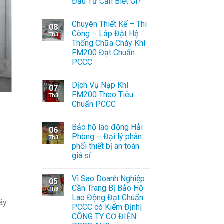
Đầu Tư Cần Biết Gì?
Chuyên Thiết Kế – Thi
08
Công – Lắp Đặt Hệ
Th3
Thống Chữa Cháy Khí
FM200 Đạt Chuẩn
PCCC
Dịch Vụ Nạp Khí
07
FM200 Theo Tiêu
Th3
Chuẩn PCCC
Bảo hộ lao động Hải
06
Phòng – Đại lý phân
Th3
phối thiết bị an toàn
giá sỉ
Vì Sao Doanh Nghiệp
05
Cần Trang Bị Bảo Hộ
Th3
Lao Động Đạt Chuẩn
áy
PCCC có Kiểm Định|
ệ
CÔNG TY CƠ ĐIỆN