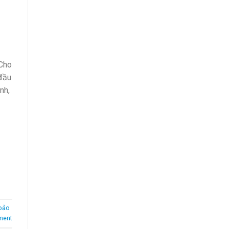
 Cho
 đầu
nh,
bảo
ment