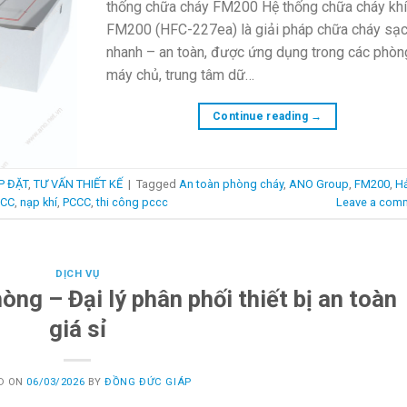
thống chữa cháy FM200 Hệ thống chữa cháy kh
FM200 (HFC-227ea) là giải pháp chữa cháy sạ
nhanh – an toàn, được ứng dụng trong các phòn
máy chủ, trung tâm dữ…
Continue reading
→
P ĐẶT
,
TƯ VẤN THIẾT KẾ
|
Tagged
An toàn phòng cháy
,
ANO Group
,
FM200
,
Hả
CCC
,
nạp khí
,
PCCC
,
thi công pccc
Leave a com
DỊCH VỤ
ng – Đại lý phân phối thiết bị an toàn
giá sỉ
D ON
06/03/2026
BY
ĐỒNG ĐỨC GIÁP