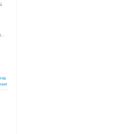
i
ệ,…
,
Hải
ment