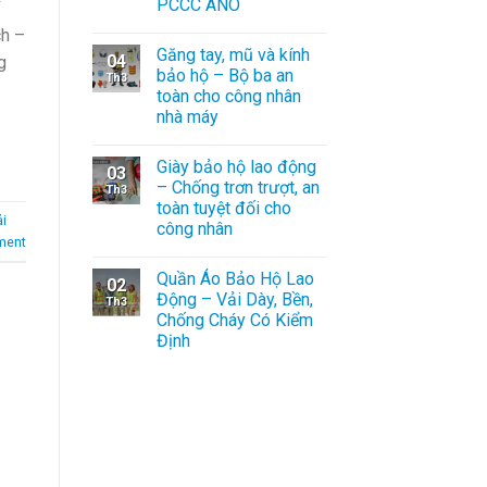
PCCC ANO
í
ch –
Găng tay, mũ và kính
04
g
bảo hộ – Bộ ba an
Th3
toàn cho công nhân
nhà máy
Giày bảo hộ lao động
03
– Chống trơn trượt, an
Th3
toàn tuyệt đối cho
i
công nhân
ment
Quần Áo Bảo Hộ Lao
02
Động – Vải Dày, Bền,
Th3
Chống Cháy Có Kiểm
Định