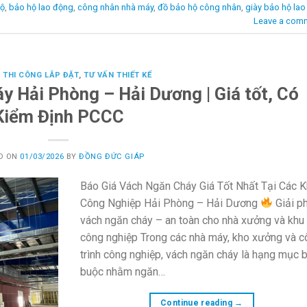
hộ
,
bảo hộ lao động
,
công nhân nhà máy
,
đồ bảo hộ công nhân
,
giày bảo hộ lao
Leave a com
,
THI CÔNG LẮP ĐẶT
,
TƯ VẤN THIẾT KẾ
y Hải Phòng – Hải Dương | Giá tốt, Có
Kiểm Định PCCC
D ON
01/03/2026
BY
ĐỒNG ĐỨC GIÁP
Báo Giá Vách Ngăn Cháy Giá Tốt Nhất Tại Các 
Công Nghiệp Hải Phòng – Hải Dương
Giải p
vách ngăn cháy – an toàn cho nhà xưởng và khu
công nghiệp Trong các nhà máy, kho xưởng và 
trình công nghiệp, vách ngăn cháy là hạng mục 
buộc nhằm ngăn…
Continue reading
→