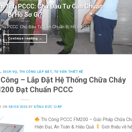
SỬA CHỮA THI CÔNG LẮP ĐẶT TƯ VẤN THIẾT KẾ
ệm Thu PCCC: Chủ Đầu Tư Cần Chuẩn
Bị Hồ Sơ Gì?
hu PCCC: Chủ Đầu Tư Cần Chuẩn Bị Hồ Sơ Gì?...
Continue reading
→
A
,
DỊCH VỤ
,
THI CÔNG LẮP ĐẶT
,
TƯ VẤN THIẾT KẾ
i Công – Lắp Đặt Hệ Thống Chữa Cháy
M200 Đạt Chuẩn PCCC
D ON
08/03/2026
BY
ĐỒNG ĐỨC GIÁP
Thi Công PCCC FM200 – Giải Pháp Chữa Ch
Hiện Đại, An Toàn & Hiệu Quả
Giới thiệu về h