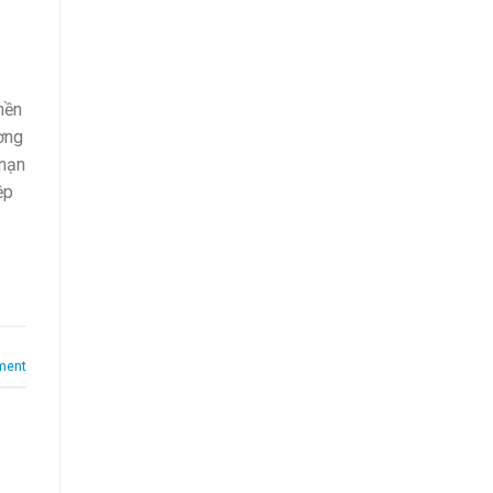
nền
ờng
 nạn
ệp
ment