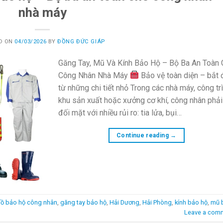
nhà máy
D ON
04/03/2026
BY
ĐỒNG ĐỨC GIÁP
Găng Tay, Mũ Và Kính Bảo Hộ – Bộ Ba An Toàn
Công Nhân Nhà Máy
Bảo vệ toàn diện – bắt
từ những chi tiết nhỏ Trong các nhà máy, công trì
khu sản xuất hoặc xưởng cơ khí, công nhân phải
đối mặt với nhiều rủi ro: tia lửa, bụi…
Continue reading
→
ồ bảo hộ công nhân
,
găng tay bảo hộ
,
Hải Dương
,
Hải Phòng
,
kính bảo hộ
,
mũ 
Leave a com