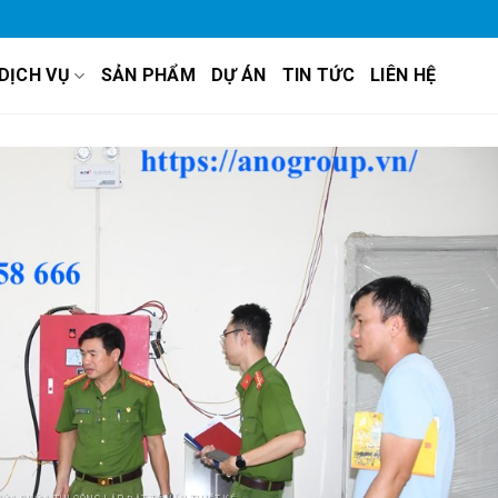
DỊCH VỤ
SẢN PHẨM
DỰ ÁN
TIN TỨC
LIÊN HỆ