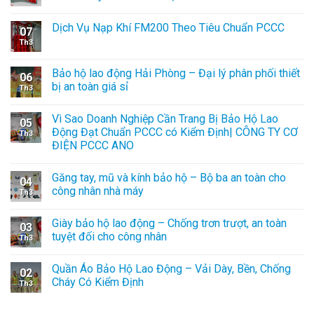
Dịch Vụ Nạp Khí FM200 Theo Tiêu Chuẩn PCCC
07
Th3
Bảo hộ lao động Hải Phòng – Đại lý phân phối thiết
06
bị an toàn giá sỉ
Th3
Vì Sao Doanh Nghiệp Cần Trang Bị Bảo Hộ Lao
05
Động Đạt Chuẩn PCCC có Kiểm Định| CÔNG TY CƠ
Th3
ĐIỆN PCCC ANO
Găng tay, mũ và kính bảo hộ – Bộ ba an toàn cho
04
công nhân nhà máy
Th3
Giày bảo hộ lao động – Chống trơn trượt, an toàn
03
tuyệt đối cho công nhân
Th3
Quần Áo Bảo Hộ Lao Động – Vải Dày, Bền, Chống
02
Cháy Có Kiểm Định
Th3