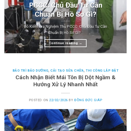
PCCC: Chủ Đầu Tư Cần
Chuẩn Bị Hồ Sơ Gì?
Bỏ Kiểm Tra Nghiệm Thu PCCC: Chủ Đầu Tư Cần
Chuẩn Bị Hồ Sơ Gì?...
Continue reading
→
BẢO TRÌ BẢO DƯỠNG
,
CẢI TẠO SỬA CHỮA
,
THI CÔNG LẮP ĐẶT
Cách Nhận Biết Mái Tôn Bị Dột Ngầm &
Hướng Xử Lý Nhanh Nhất
POSTED ON
22/02/2026
BY
ĐỒNG ĐỨC GIÁP