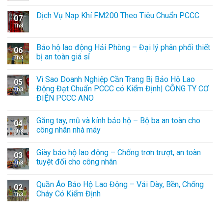
Dịch Vụ Nạp Khí FM200 Theo Tiêu Chuẩn PCCC
07
Th3
Bảo hộ lao động Hải Phòng – Đại lý phân phối thiết
06
bị an toàn giá sỉ
Th3
Vì Sao Doanh Nghiệp Cần Trang Bị Bảo Hộ Lao
05
Động Đạt Chuẩn PCCC có Kiểm Định| CÔNG TY CƠ
Th3
ĐIỆN PCCC ANO
Găng tay, mũ và kính bảo hộ – Bộ ba an toàn cho
04
công nhân nhà máy
Th3
Giày bảo hộ lao động – Chống trơn trượt, an toàn
03
tuyệt đối cho công nhân
Th3
Quần Áo Bảo Hộ Lao Động – Vải Dày, Bền, Chống
02
Cháy Có Kiểm Định
Th3