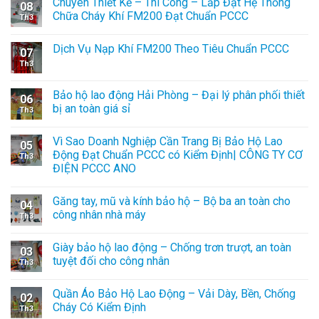
Chuyên Thiết Kế – Thi Công – Lắp Đặt Hệ Thống
08
Chữa Cháy Khí FM200 Đạt Chuẩn PCCC
Th3
Dịch Vụ Nạp Khí FM200 Theo Tiêu Chuẩn PCCC
07
Th3
Bảo hộ lao động Hải Phòng – Đại lý phân phối thiết
06
bị an toàn giá sỉ
Th3
Vì Sao Doanh Nghiệp Cần Trang Bị Bảo Hộ Lao
05
Động Đạt Chuẩn PCCC có Kiểm Định| CÔNG TY CƠ
Th3
ĐIỆN PCCC ANO
Găng tay, mũ và kính bảo hộ – Bộ ba an toàn cho
04
công nhân nhà máy
Th3
Giày bảo hộ lao động – Chống trơn trượt, an toàn
03
tuyệt đối cho công nhân
Th3
Quần Áo Bảo Hộ Lao Động – Vải Dày, Bền, Chống
02
Cháy Có Kiểm Định
Th3