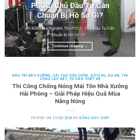
PCCC: Chủ Đầu Tư Cần
Chuẩn Bị Hồ Sơ Gì?
Bỏ Kiểm Tra Nghiệm Thu PCCC: Chủ Đầu Tư Cần
Chuẩn Bị Hồ Sơ Gì?...
Continue reading
→
BẢO TRÌ BẢO DƯỠNG
,
CẢI TẠO SỬA CHỮA
,
DỊCH VỤ
,
DỰ ÁN
,
THI
CÔNG LẮP ĐẶT
,
TƯ VẤN THIẾT KẾ
Thi Công Chống Nóng Mái Tôn Nhà Xưởng
Hải Phòng – Giải Pháp Hiệu Quả Mùa
Nắng Nóng
POSTED ON
17/02/2026
BY
ĐỒNG ĐỨC GIÁP