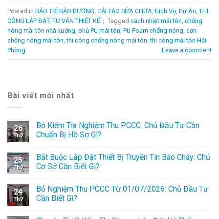
Posted in
BẢO TRÌ BẢO DƯỠNG
,
CẢI TẠO SỬA CHỮA
,
Dịch Vụ
,
Dự Án
,
THI
CÔNG LẮP ĐẶT
,
TƯ VẤN THIẾT KẾ
|
Tagged
cách nhiệt mái tôn
,
chống
nóng mái tôn nhà xưởng
,
phủ PU mái tôn
,
PU Foam chống nóng
,
sơn
chống nóng mái tôn
,
thi công chống nóng mái tôn
,
thi công mái tôn Hải
Phòng
Leave a comment
Bài viết mới nhất
Bỏ Kiểm Tra Nghiệm Thu PCCC: Chủ Đầu Tư Cần
26
Chuẩn Bị Hồ Sơ Gì?
Th7
Bắt Buộc Lắp Đặt Thiết Bị Truyền Tin Báo Cháy: Chủ
25
Cơ Sở Cần Biết Gì?
Th7
Bỏ Nghiệm Thu PCCC Từ 01/07/2026: Chủ Đầu Tư
24
Cần Biết Gì?
Th7