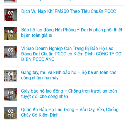
Dịch Vụ Nạp Khí FM200 Theo Tiêu Chuẩn PCCC
07
Th3
Bảo hộ lao động Hải Phòng – Đại lý phân phối thiết
06
bị an toàn giá sỉ
Th3
Vì Sao Doanh Nghiệp Cần Trang Bị Bảo Hộ Lao
05
Động Đạt Chuẩn PCCC có Kiểm Định| CÔNG TY CƠ
Th3
ĐIỆN PCCC ANO
Găng tay, mũ và kính bảo hộ – Bộ ba an toàn cho
04
công nhân nhà máy
Th3
Giày bảo hộ lao động – Chống trơn trượt, an toàn
03
tuyệt đối cho công nhân
Th3
Quần Áo Bảo Hộ Lao Động – Vải Dày, Bền, Chống
02
Cháy Có Kiểm Định
Th3