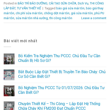
Posted in
BẢO TRÌ BẢO DƯỠNG
,
CẢI TẠO SỬA CHỮA
,
Dịch Vụ
,
THI CÔNG
LẮP ĐẶT
,
TƯ VẤN THIẾT KẾ
|
Tagged
báo giá sửa mái tôn
,
báo giá thay
mái tôn
,
chi phí sửa mái tôn
,
chống dột mái tôn
,
giá sửa mái tôn
,
phủ PU
mái tôn
,
sửa mái tôn nhà xưởng
,
thi công mái tôn
Leave a comment
Bài viết mới nhất
Bỏ Kiểm Tra Nghiệm Thu PCCC: Chủ Đầu Tư Cần
26
Chuẩn Bị Hồ Sơ Gì?
Th7
Bắt Buộc Lắp Đặt Thiết Bị Truyền Tin Báo Cháy: Chủ
25
Cơ Sở Cần Biết Gì?
Th7
Bỏ Nghiệm Thu PCCC Từ 01/07/2026: Chủ Đầu Tư
24
Cần Biết Gì?
Th7
Chuyên Thiết Kế – Thi Công – Lắp Đặt Hệ Thống
08
Chữa Cháy Khí FM200 Đạt Chuẩn PCCC
Th3