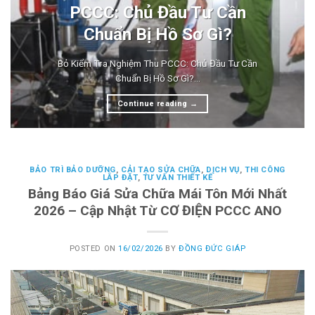
PCCC: Chủ Đầu Tư Cần
Chuẩn Bị Hồ Sơ Gì?
Bỏ Kiểm Tra Nghiệm Thu PCCC: Chủ Đầu Tư Cần
Chuẩn Bị Hồ Sơ Gì?...
Continue reading
→
BẢO TRÌ BẢO DƯỠNG
,
CẢI TẠO SỬA CHỮA
,
DỊCH VỤ
,
THI CÔNG
LẮP ĐẶT
,
TƯ VẤN THIẾT KẾ
Bảng Báo Giá Sửa Chữa Mái Tôn Mới Nhất
2026 – Cập Nhật Từ CƠ ĐIỆN PCCC ANO
POSTED ON
16/02/2026
BY
ĐỒNG ĐỨC GIÁP